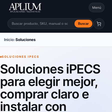
Menú
Abrir nav
Buscar
Buscar en la web
Inicio
Soluciones
SOLUCIONES IPECS
Soluciones iPECS
para elegir mejor,
comprar claro e
instalar con