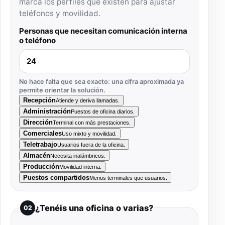
marca los perfiles que existen para ajustar
teléfonos y movilidad.
Personas que necesitan comunicación interna
o teléfono
No hace falta que sea exacto: una cifra aproximada ya
permite orientar la solución.
Recepción
Atiende y deriva llamadas.
Administración
Puestos de oficina diarios.
Dirección
Terminal con más prestaciones.
Comerciales
Uso mixto y movilidad.
Teletrabajo
Usuarios fuera de la oficina.
Almacén
Necesita inalámbricos.
Producción
Movilidad interna.
Puestos compartidos
Menos terminales que usuarios.
¿Tenéis una oficina o varias?
02