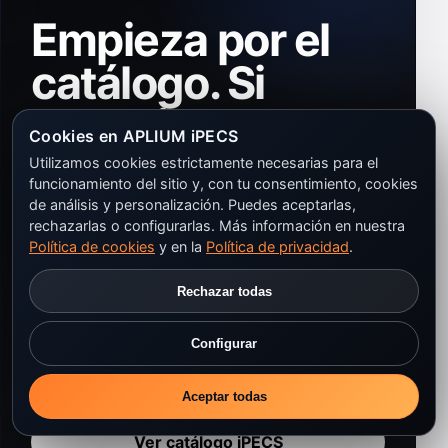
Empieza por el
catálogo. Si
necesitas ayuda,
Cookies en APLIUM iPECS
APLIUM te
Utilizamos cookies estrictamente necesarias para el
funcionamiento del sitio y, con tu consentimiento, cookies
orienta.
de análisis y personalización. Puedes aceptarlas,
rechazarlas o configurarlas. Más información en nuestra
Política de cookies
y en la
Política de privacidad
.
Revisa centralitas, terminales, DECT,
Rechazar todas
módulos y accesorios iPECS. Y si no tienes
claro qué encaja con tu empresa, usa el
Configurar
configurador o solicita una propuesta
técnica.
Aceptar todas
Ver catálogo iPECS