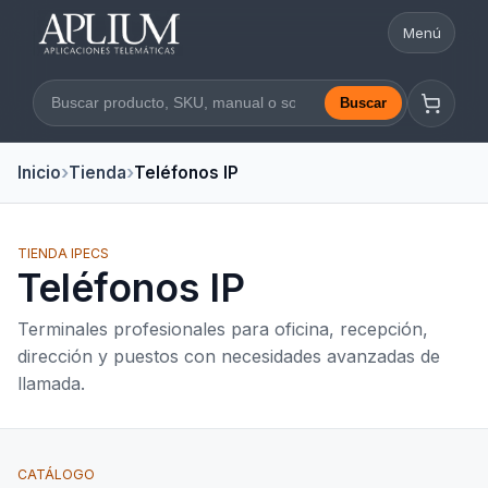
Menú
Abrir nav
Buscar
Buscar en la web
Inicio
Tienda
Teléfonos IP
TIENDA IPECS
Teléfonos IP
Terminales profesionales para oficina, recepción,
dirección y puestos con necesidades avanzadas de
llamada.
CATÁLOGO