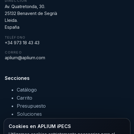
DIRECCIÓN
Av. Quatretonda, 30.
25132 Benavent de Segrià
Lleida.
España
TELÉFONO
+34 973 18 43 43
CORREO
aplium@aplium.com
Secciones
Catálogo
Carrito
Presupuesto
Soluciones
Servicios
Cookies en APLIUM iPECS
Sectores