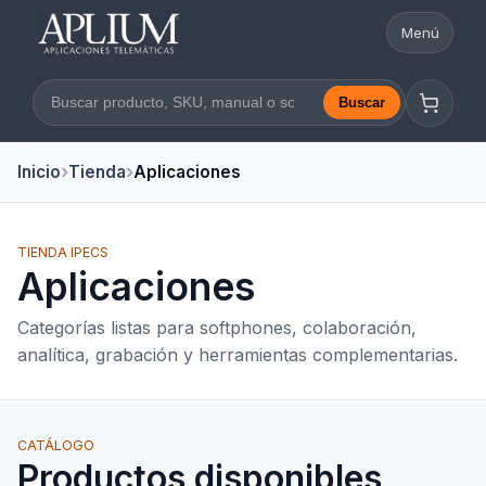
Menú
Abrir nav
Buscar
Buscar en la web
Inicio
Tienda
Aplicaciones
TIENDA IPECS
Aplicaciones
Categorías listas para softphones, colaboración,
analítica, grabación y herramientas complementarias.
CATÁLOGO
Productos disponibles