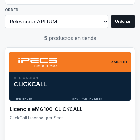
ORDEN
Ordenar
5
productos en tienda
eMG100
APLICACIÓN
CLICKCALL
ClickCall License, per Seat.
REFERENCIA
SKU · PART NUMBER
eMG100-CLICKCALL
TSWA9243532
Licencia eMG100-CLICKCALL
ClickCall License, per Seat.