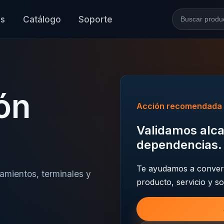
es
Catálogo
Soporte
Buscar en l
ón
Acción recomendada
Validamos alca
dependencias.
Te ayudamos a convert
damientos, terminales y
producto, servicio y so