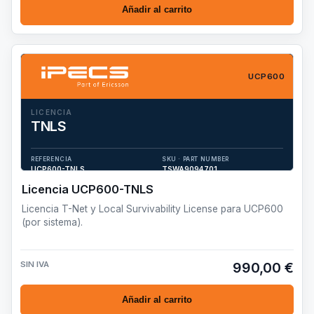
Añadir al carrito
UCP600
LICENCIA
TNLS
Licencia T-Net y Local Survivability License para UCP600 (por
sistema).
REFERENCIA
SKU · PART NUMBER
UCP600-TNLS
TSWA9094701
Licencia UCP600-TNLS
Licencia T-Net y Local Survivability License para UCP600
(por sistema).
SIN IVA
990,00 €
Añadir al carrito