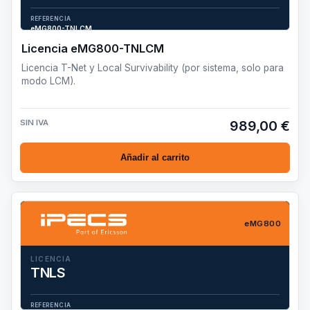
Licencia T-Net y Local Survivability (por sistema, solo para
modo LCM).
REFERENCIA
eMG800-TNLCM
Licencia eMG800-TNLCM
Licencia T-Net y Local Survivability (por sistema, solo para
modo LCM).
SIN IVA
989,00 €
Añadir al carrito
eMG800
LICENCIA
TNLS
Licencia T-Net y Local Survivability (por sistema).
REFERENCIA