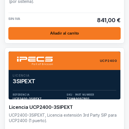
(por sistema).
SIN IVA
841,00 €
Añadir al carrito
UCP2400
LICENCIA
3SIPEXT
UCP2400-3SIPEXT, Licencia extensión 3rd Party SIP para
UCP2400 (1 puerto).
REFERENCIA
SKU · PART NUMBER
UCP2400-3SIPEXT
TSWA9097801
Licencia UCP2400-3SIPEXT
UCP2400-3SIPEXT, Licencia extensión 3rd Party SIP para
UCP2400 (1 puerto).