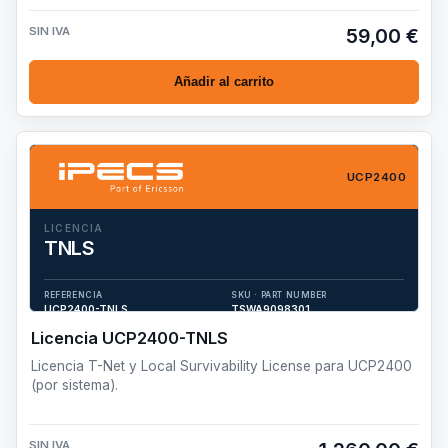
SIN IVA
59,00 €
Añadir al carrito
UCP2400
LICENCIA
TNLS
Licencia T-Net y Local Survivability License para UCP2400 (por
sistema).
REFERENCIA
SKU · PART NUMBER
UCP2400-TNLS
TSWA9098301
Licencia UCP2400-TNLS
Licencia T-Net y Local Survivability License para UCP2400
(por sistema).
SIN IVA