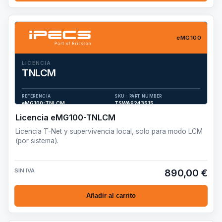
eMG100
LICENCIA
TNLCM
Licencia T-Net y supervivencia local, solo para modo LCM (por
sistema).
REFERENCIA
SKU · PART NUMBER
eMG100-TNLCM
TSWA9243515
Licencia eMG100-TNLCM
Licencia T-Net y supervivencia local, solo para modo LCM
(por sistema).
SIN IVA
890,00 €
Añadir al carrito