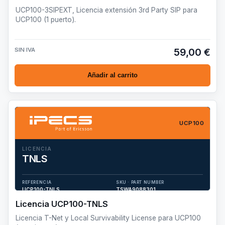
UCP100-3SIPEXT, Licencia extensión 3rd Party SIP para
UCP100 (1 puerto).
SIN IVA
59,00 €
Añadir al carrito
UCP100
LICENCIA
TNLS
Licencia T-Net y Local Survivability License para UCP100 (por
sistema).
REFERENCIA
SKU · PART NUMBER
UCP100-TNLS
TSWA9088301
Licencia UCP100-TNLS
Licencia T-Net y Local Survivability License para UCP100