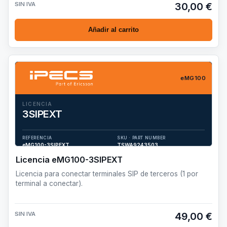
SIN IVA
30,00 €
Añadir al carrito
eMG100
LICENCIA
3SIPEXT
Licencia para conectar terminales SIP de terceros (1 por
terminal a conectar).
REFERENCIA
SKU · PART NUMBER
eMG100-3SIPEXT
TSWA9243503
Licencia eMG100-3SIPEXT
Licencia para conectar terminales SIP de terceros (1 por
terminal a conectar).
SIN IVA
49,00 €