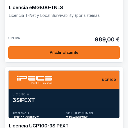
eMG800-TNLS
Licencia eMG800-TNLS
Licencia T-Net y Local Survivability (por sistema).
SIN IVA
989,00 €
Añadir al carrito
UCP100
LICENCIA
3SIPEXT
UCP100-3SIPEXT, Licencia extensión 3rd Party SIP para
UCP100 (1 puerto).
REFERENCIA
SKU · PART NUMBER
UCP100-3SIPEXT
TSWA9087501
Licencia UCP100-3SIPEXT