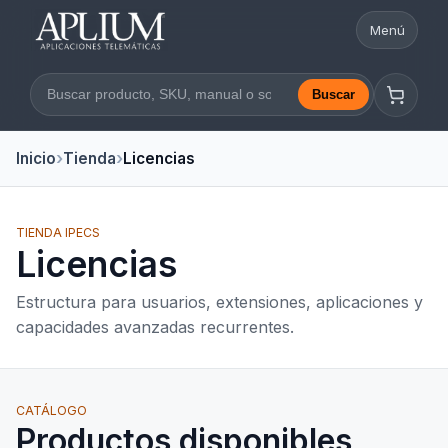
Menú
Abrir nav
Buscar
Buscar en la web
Inicio
Tienda
Licencias
TIENDA IPECS
Licencias
Estructura para usuarios, extensiones, aplicaciones y
capacidades avanzadas recurrentes.
CATÁLOGO
Productos disponibles