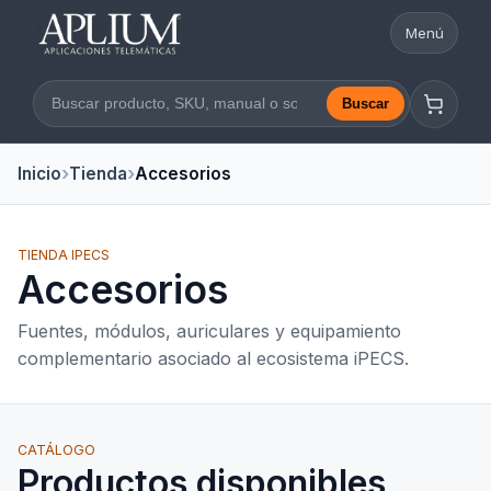
Menú
Abrir nav
Buscar
Buscar en la web
Inicio
Tienda
Accesorios
TIENDA IPECS
Accesorios
Fuentes, módulos, auriculares y equipamiento
complementario asociado al ecosistema iPECS.
CATÁLOGO
Productos disponibles