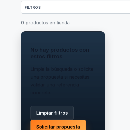
FILTROS
0
productos en tienda
No hay productos con
estos filtros
Limpia la búsqueda o solicita
una propuesta si necesitas
validar una referencia
concreta.
Limpiar filtros
Solicitar propuesta