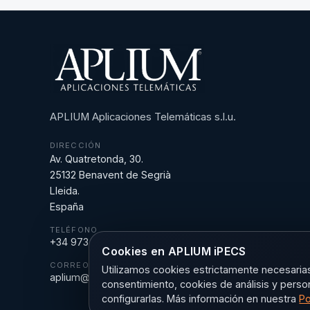
APLIUM Aplicaciones Telemáticas s.l.u.
DIRECCIÓN
Av. Quatretonda, 30.
25132 Benavent de Segrià
Lleida.
España
TELÉFONO
+34 973 18 43 43
Cookies en APLIUM iPECS
CORREO
Utilizamos cookies estrictamente necesarias 
aplium@aplium.com
consentimiento, cookies de análisis y perso
configurarlas. Más información en nuestra
Po