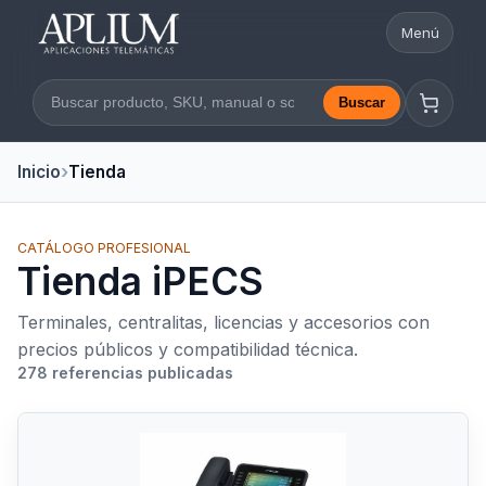
Menú
Abrir nav
Buscar
Buscar en la web
Inicio
Tienda
CATÁLOGO PROFESIONAL
Tienda iPECS
Terminales, centralitas, licencias y accesorios con
precios públicos y compatibilidad técnica.
278 referencias publicadas