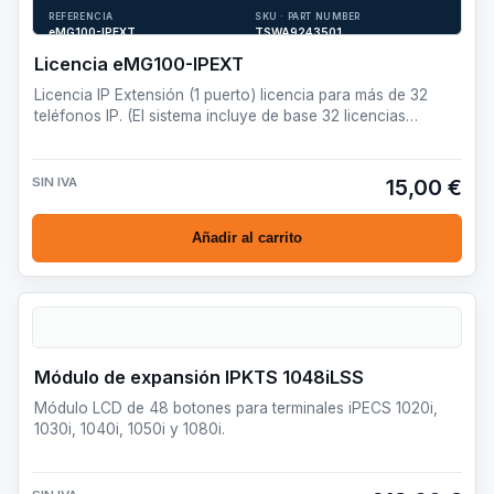
teléfonos IP. (El sistema incluye de base 32 licencias IPEXT
REFERENCIA
SKU · PART NUMBER
para 32 teléfonos IP).
eMG100-IPEXT
TSWA9243501
Licencia eMG100-IPEXT
Licencia IP Extensión (1 puerto) licencia para más de 32
teléfonos IP. (El sistema incluye de base 32 licencias
IPEXT…
SIN IVA
15,00 €
Añadir al carrito
Módulo de expansión IPKTS 1048iLSS
Módulo LCD de 48 botones para terminales iPECS 1020i,
1030i, 1040i, 1050i y 1080i.