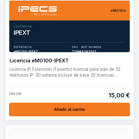
eMG100
LICENCIA
IPEXT
Licencia IP Extensión (1 puerto) licencia para más de 32
teléfonos IP. (El sistema incluye de base 32 licencias IPEXT
REFERENCIA
SKU · PART NUMBER
para 32 teléfonos IP).
eMG100-IPEXT
TSWA9243501
Licencia eMG100-IPEXT
Licencia IP Extensión (1 puerto) licencia para más de 32
teléfonos IP. (El sistema incluye de base 32 licencias
IPEXT…
SIN IVA
15,00 €
Añadir al carrito