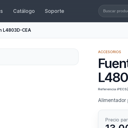
es
Catálogo
Soporte
Buscar en l
ón L4803D-CEA
ACCESORIOS
Fuen
L48
Referencia iPECS
Alimentador 
Precio par