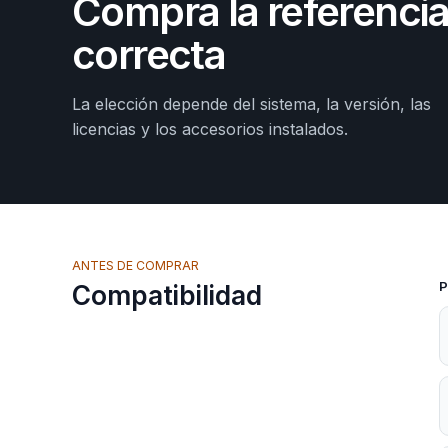
Compra la referenci
correcta
La elección depende del sistema, la versión, las
licencias y los accesorios instalados.
ANTES DE COMPRAR
P
Compatibilidad