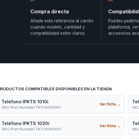
a
01
02
Compra directa
Compatibili
Añade esta referencia al carrito
Puedes pedirno
cuando modelo, cantidad y
plataforma, ver
compatibilidad estén claros.
accesorios aso
RODUCTOS COMPATIBLES DISPONIBLES EN LA TIENDA
Teléfono IPKTS 1010i
Te
Ver ficha
→
SKU (Part Number) TKTU9063301
SKU
Teléfono IPKTS 1030i
Te
Ver ficha
→
SKU (Part Number) TKTU9063601
SKU