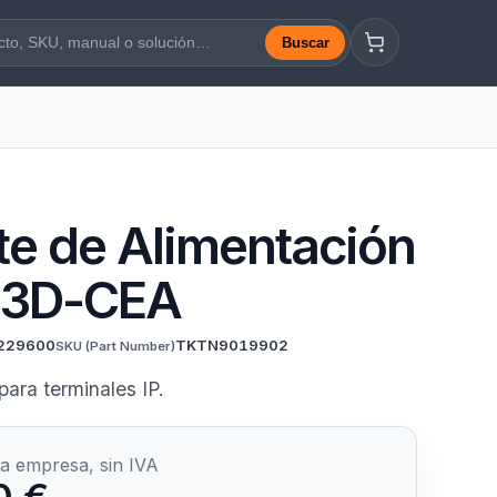
Buscar
a web
te de Alimentación
03D-CEA
229600
TKTN9019902
SKU
(Part Number)
para terminales IP.
a empresa, sin IVA