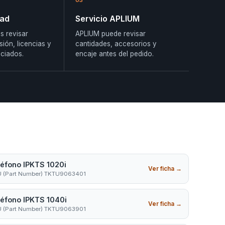
03
dad
Servicio APLIUM
s revisar
APLIUM puede revisar
sión, licencias y
cantidades, accesorios y
ciados.
encaje antes del pedido.
léfono IPKTS 1020i
Ver ficha
→
 (Part Number) TKTU9063401
léfono IPKTS 1040i
Ver ficha
→
 (Part Number) TKTU9063901