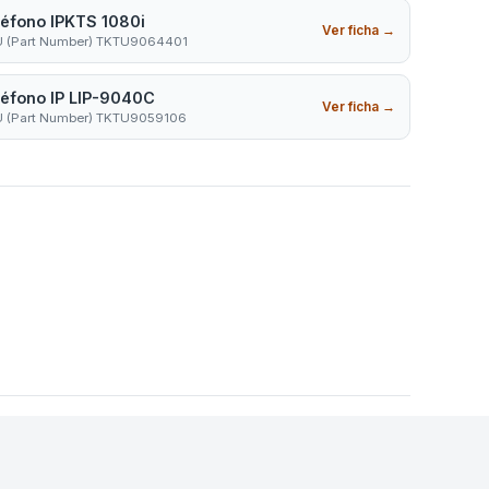
léfono IPKTS 1080i
Ver ficha
→
 (Part Number) TKTU9064401
léfono IP LIP-9040C
Ver ficha
→
 (Part Number) TKTU9059106