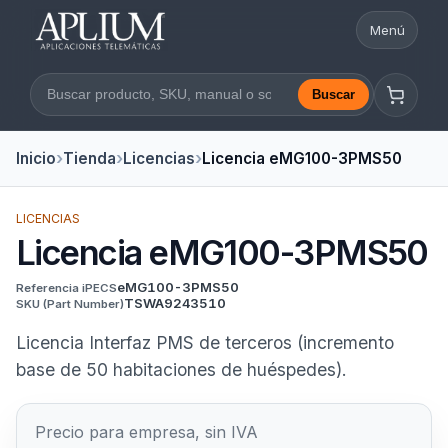
Menú
Abrir nav
Buscar
Buscar en la web
Inicio
Tienda
Licencias
Licencia eMG100-3PMS50
LICENCIAS
Licencia eMG100-3PMS50
eMG100-3PMS50
Referencia iPECS
TSWA9243510
SKU
(Part Number)
Licencia Interfaz PMS de terceros (incremento
base de 50 habitaciones de huéspedes).
Precio para empresa, sin IVA