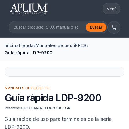
Menú
Abrir nav
Buscar
Buscar en la web
Inicio
Tienda
Manuales de uso iPECS
Guía rápida LDP-9200
MANUALES DE USO IPECS
Guía rápida LDP-9200
MAN-LDP9200-GR
Referencia iPECS
Guía rápida de uso para terminales de la serie
LDP-9200.