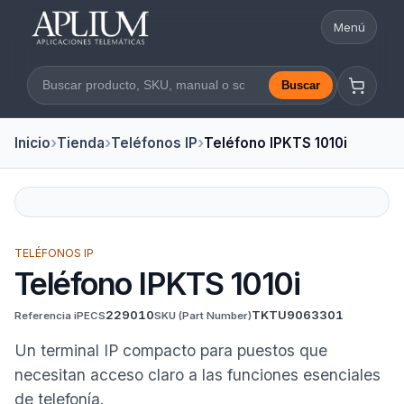
Menú
Abrir nav
Buscar
Buscar en la web
Inicio
Tienda
Teléfonos IP
Teléfono IPKTS 1010i
TELÉFONOS IP
Teléfono IPKTS 1010i
229010
TKTU9063301
Referencia iPECS
SKU
(Part Number)
Un terminal IP compacto para puestos que
necesitan acceso claro a las funciones esenciales
de telefonía.