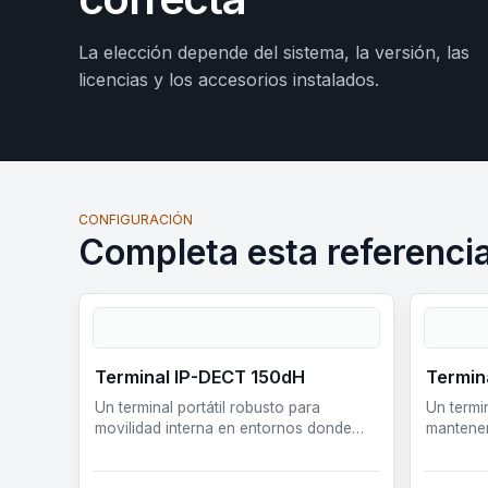
La elección depende del sistema, la versión, las
licencias y los accesorios instalados.
CONFIGURACIÓN
Completa esta referenci
Terminal IP-DECT 150dH
Termin
Un terminal portátil robusto para
Un termi
movilidad interna en entornos donde
mantener
resistencia y seguridad operativa son
mientras
prioritar…
instalaci