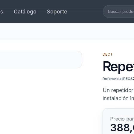
es
Catálogo
Soporte
Buscar en l
DECT
Repe
Referencia iPECS
Un repetidor
instalación 
Precio par
388,