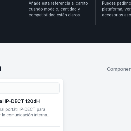
Añade esta referencia al carrito
Puedes pedirno
cuando modelo, cantidad y
plataforma, ver
compatibilidad estén claros.
accesorios aso
a
Componente
al IP-DECT 120dH
nal portátil IP-DECT para
 la comunicación interna
 el usuario se desplaza por la
ón.