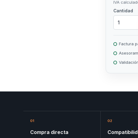
IVA calculad
Cantidad
Factura 
Asesorami
Validació
a
01
02
Compra directa
Compatibili