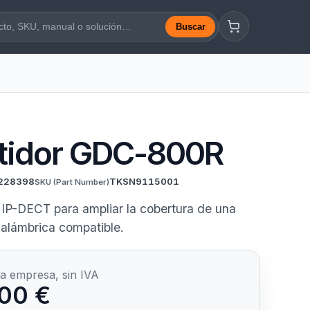
Buscar
a web
tidor GDC-800R
228398
TKSN9115001
SKU
(Part Number)
 IP-DECT para ampliar la cobertura de una
inalámbrica compatible.
a empresa, sin IVA
00 €