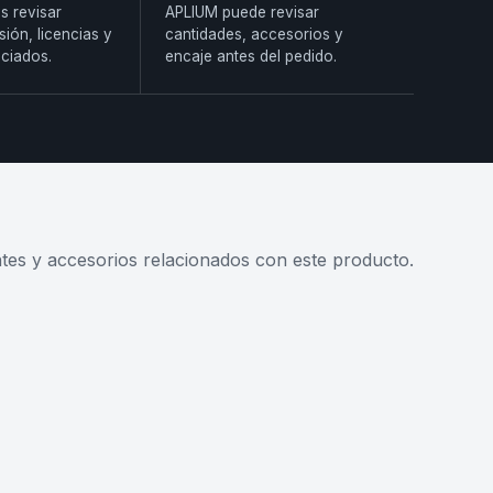
s revisar
APLIUM puede revisar
sión, licencias y
cantidades, accesorios y
ciados.
encaje antes del pedido.
s y accesorios relacionados con este producto.