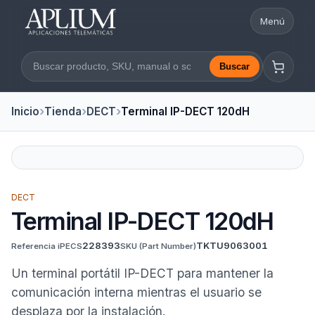
Menú
Abrir nav
Buscar
Buscar en la web
Inicio
Tienda
DECT
Terminal IP-DECT 120dH
DECT
Terminal IP-DECT 120dH
228393
TKTU9063001
Referencia iPECS
SKU
(Part Number)
Un terminal portátil IP-DECT para mantener la
comunicación interna mientras el usuario se
desplaza por la instalación.