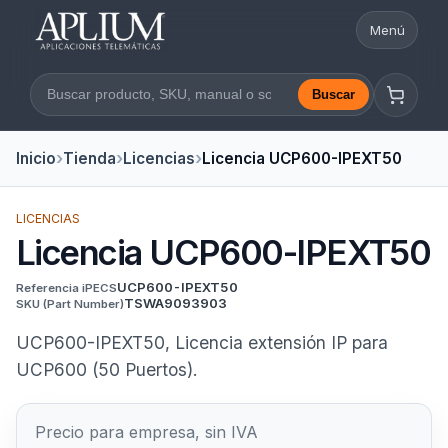
Menú
Abrir nav
Buscar
Buscar en la web
Inicio
Tienda
Licencias
Licencia UCP600-IPEXT50
LICENCIAS
Licencia UCP600-IPEXT50
UCP600-IPEXT50
Referencia iPECS
TSWA9093903
SKU
(Part Number)
UCP600-IPEXT50, Licencia extensión IP para
UCP600 (50 Puertos).
Precio para empresa, sin IVA