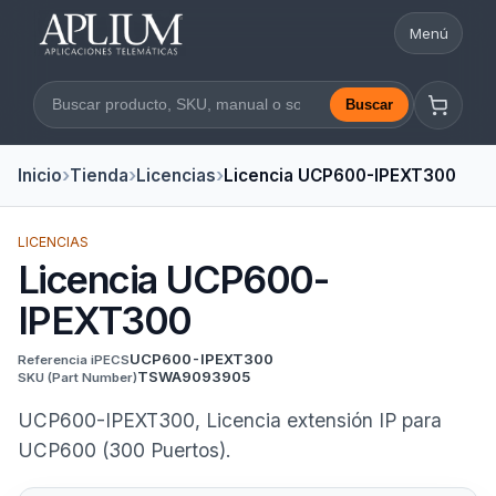
Menú
Abrir nav
Buscar
Buscar en la web
Inicio
Tienda
Licencias
Licencia UCP600-IPEXT300
LICENCIAS
Licencia UCP600-
IPEXT300
UCP600-IPEXT300
Referencia iPECS
TSWA9093905
SKU
(Part Number)
UCP600-IPEXT300, Licencia extensión IP para
UCP600 (300 Puertos).