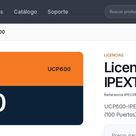
es
Catálogo
Soporte
Buscar en l
00
LICENCIAS
Lice
UCP600
IPEX
0
Referencia iPECS
UCP600-IPEX
(100 Puertos)
Precio par