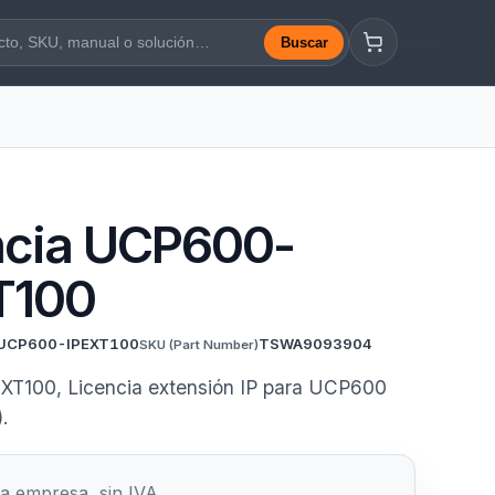
Buscar
a web
ncia UCP600-
T100
UCP600-IPEXT100
TSWA9093904
SKU
(Part Number)
T100, Licencia extensión IP para UCP600
.
a empresa, sin IVA