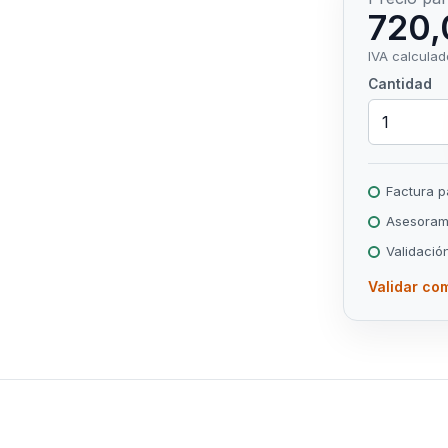
720,
IVA calculad
Cantidad
Factura 
Asesorami
Validació
Validar com