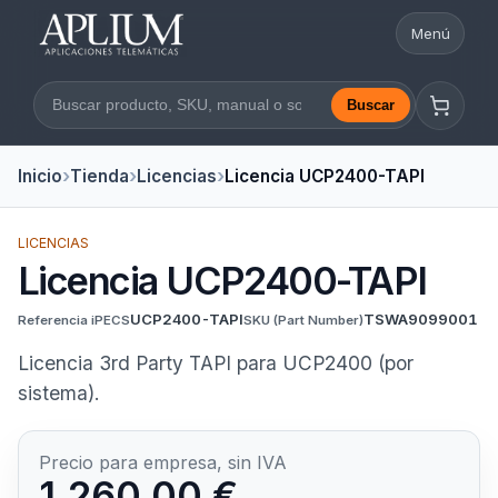
Menú
Abrir nav
Buscar
Buscar en la web
Inicio
Tienda
Licencias
Licencia UCP2400-TAPI
LICENCIAS
Licencia UCP2400-TAPI
UCP2400-TAPI
TSWA9099001
Referencia iPECS
SKU
(Part Number)
Licencia 3rd Party TAPI para UCP2400 (por
sistema).
Precio para empresa, sin IVA
1.260,00 €