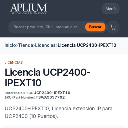
Menú
Abrir nav
Buscar
Buscar en la web
Inicio
Tienda
Licencias
Licencia UCP2400-IPEXT10
LICENCIAS
Licencia UCP2400-
IPEXT10
UCP2400-IPEXT10
Referencia iPECS
TSWA9097702
SKU
(Part Number)
UCP2400-IPEXT10, Licencia extensión IP para
UCP2400 (10 Puertos).