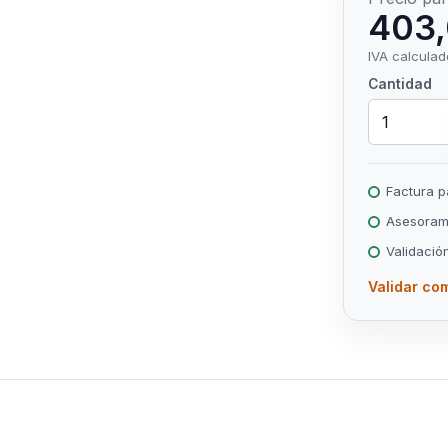
403,
IVA calculad
Cantidad
Factura 
Asesorami
Validació
Validar com