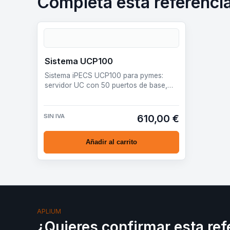
Completa esta referenci
Sistema UCP100
Sistema iPECS UCP100 para pymes:
servidor UC con 50 puertos de base,
ampliable hasta 199 según licencia, voz
IP, movi…
SIN IVA
610,00 €
Añadir al carrito
APLIUM
¿Quieres confirmar esta ref