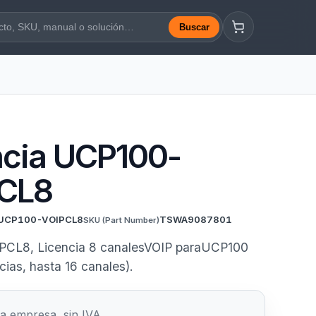
Buscar
a web
ncia UCP100-
CL8
UCP100-VOIPCL8
TSWA9087801
SKU
(Part Number)
CL8, Licencia 8 canalesVOIP paraUCP100
cias, hasta 16 canales).
a empresa, sin IVA