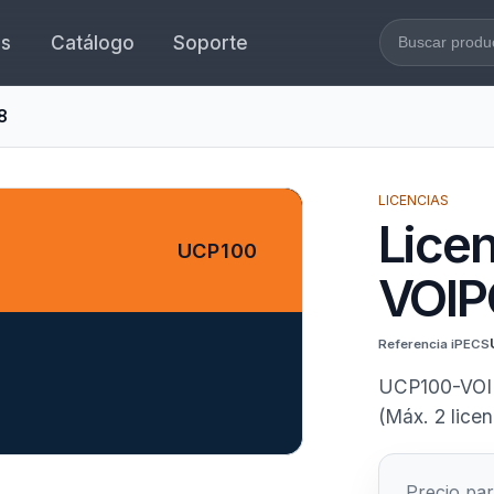
es
Catálogo
Soporte
Buscar en l
8
LICENCIAS
Lice
UCP100
VOIP
Referencia iPECS
UCP100-VOIP
(Máx. 2 licen
Precio par