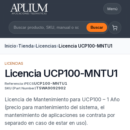
Menú
Abrir nav
Buscar
Buscar en la web
Inicio
Tienda
Licencias
Licencia UCP100-MNTU1
LICENCIAS
Licencia UCP100-MNTU1
UCP100-MNTU1
Referencia iPECS
TSWA9092902
SKU
(Part Number)
Licencia de Mantenimiento para UCP100 – 1 Año
(precio para mantenimiento del sistema, el
mantenimiento de aplicaciones se contrata por
separado en caso de estar en uso).