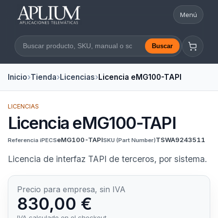
Menú
Abrir nav
Buscar
Buscar en la web
Inicio
Tienda
Licencias
Licencia eMG100-TAPI
LICENCIAS
Licencia eMG100-TAPI
eMG100-TAPI
TSWA9243511
Referencia iPECS
SKU
(Part Number)
Licencia de interfaz TAPI de terceros, por sistema.
Precio para empresa, sin IVA
830,00 €
IVA calculado en el checkout