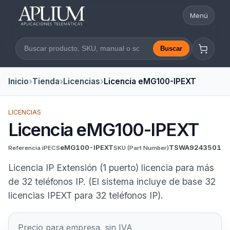
Menú
Abrir nav
Buscar
Buscar en la web
Inicio
Tienda
Licencias
Licencia eMG100-IPEXT
LICENCIAS
Licencia eMG100-IPEXT
eMG100-IPEXT
TSWA9243501
Referencia iPECS
SKU
(Part Number)
Licencia IP Extensión (1 puerto) licencia para más
de 32 teléfonos IP. (El sistema incluye de base 32
licencias IPEXT para 32 teléfonos IP).
Precio para empresa, sin IVA