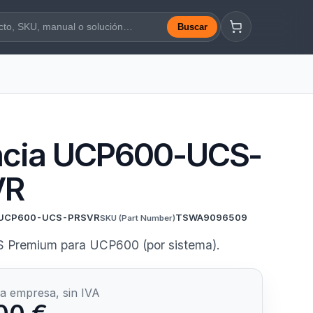
Buscar
a web
ncia UCP600-UCS-
VR
UCP600-UCS-PRSVR
TSWA9096509
SKU
(Part Number)
S Premium para UCP600 (por sistema).
a empresa, sin IVA