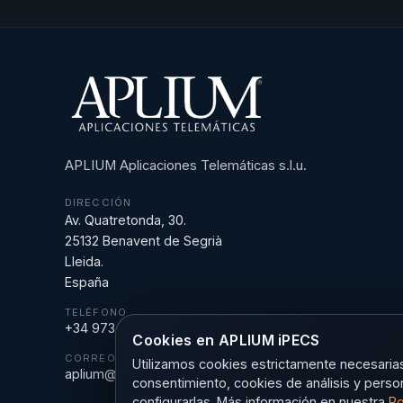
APLIUM Aplicaciones Telemáticas s.l.u.
DIRECCIÓN
Av. Quatretonda, 30.
25132 Benavent de Segrià
Lleida.
España
TELÉFONO
+34 973 18 43 43
Cookies en APLIUM iPECS
CORREO
Utilizamos cookies estrictamente necesarias 
aplium@aplium.com
consentimiento, cookies de análisis y perso
configurarlas. Más información en nuestra
Po