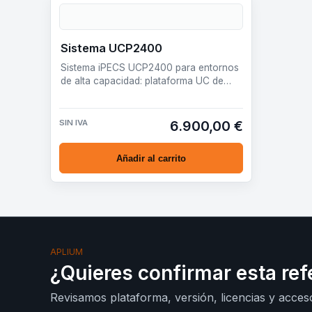
Sistema UCP2400
Sistema iPECS UCP2400 para entornos
de alta capacidad: plataforma UC de
600 a 2400 puertos por licencia,
preparada pa…
SIN IVA
6.900,00 €
Añadir al carrito
APLIUM
¿Quieres confirmar esta ref
Revisamos plataforma, versión, licencias y acceso