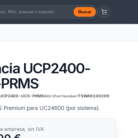
Buscar
a web
ncia UCP2400-
-PRMS
UCP2400-UCS-PRMS
TSWA9100209
SKU
(Part Number)
S Premium para UC24600 (por sistema).
a empresa, sin IVA