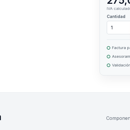
275,
IVA calculad
Cantidad
Factura 
Asesorami
Validació
a
Componente