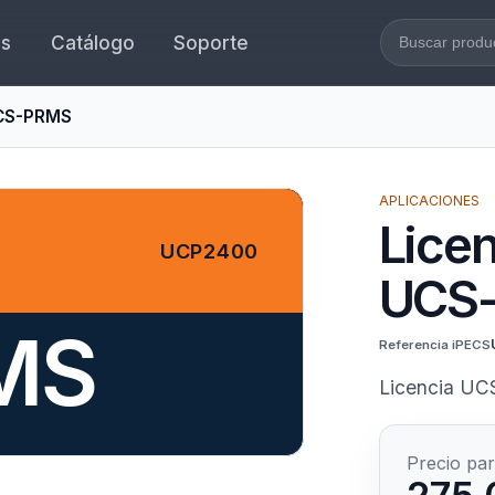
es
Catálogo
Soporte
Buscar en l
UCS-PRMS
APLICACIONES
Lice
UCP2400
UCS
MS
Referencia iPECS
Licencia UC
Precio par