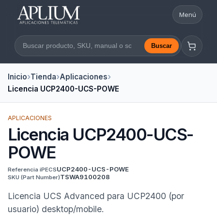
Menú
Abrir nav
Buscar
Buscar en la web
Inicio
Tienda
Aplicaciones
Licencia UCP2400-UCS-POWE
APLICACIONES
Licencia UCP2400-UCS-
POWE
UCP2400-UCS-POWE
Referencia iPECS
TSWA9100208
SKU
(Part Number)
Licencia UCS Advanced para UCP2400 (por
usuario) desktop/mobile.