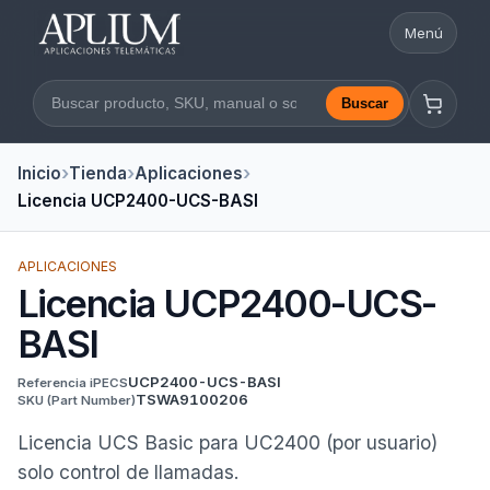
Menú
Abrir nav
Buscar
Buscar en la web
Inicio
Tienda
Aplicaciones
Licencia UCP2400-UCS-BASI
APLICACIONES
Licencia UCP2400-UCS-
BASI
UCP2400-UCS-BASI
Referencia iPECS
TSWA9100206
SKU
(Part Number)
Licencia UCS Basic para UC2400 (por usuario)
solo control de llamadas.