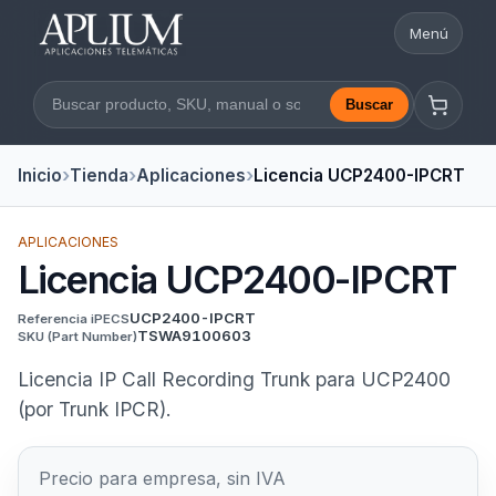
Menú
Abrir nav
Buscar
Buscar en la web
Inicio
Tienda
Aplicaciones
Licencia UCP2400-IPCRT
APLICACIONES
Licencia UCP2400-IPCRT
UCP2400-IPCRT
Referencia iPECS
TSWA9100603
SKU
(Part Number)
Licencia IP Call Recording Trunk para UCP2400
(por Trunk IPCR).
Precio para empresa, sin IVA