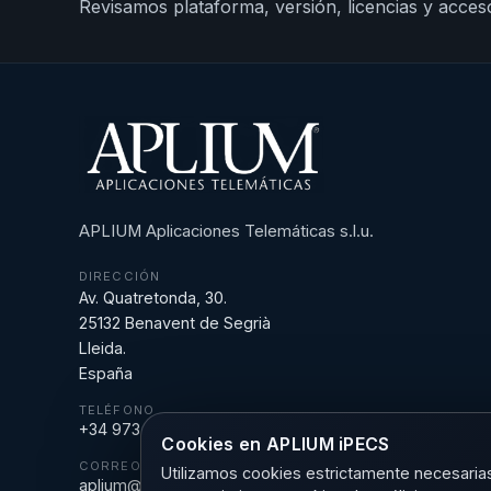
Revisamos plataforma, versión, licencias y acceso
APLIUM Aplicaciones Telemáticas s.l.u.
DIRECCIÓN
Av. Quatretonda, 30.
25132 Benavent de Segrià
Lleida.
España
TELÉFONO
+34 973 18 43 43
Cookies en APLIUM iPECS
CORREO
Utilizamos cookies estrictamente necesarias 
aplium@aplium.com