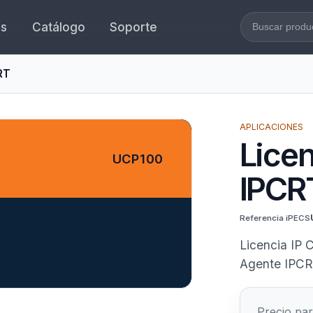
es
Catálogo
Soporte
Buscar en l
RT
APLICACIONES
Lice
UCP100
IPCR
Referencia iPECS
Licencia IP 
Agente IPCR
Precio par