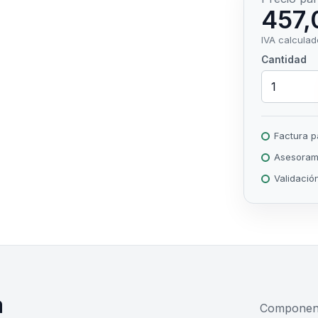
457,
IVA calculad
Cantidad
Factura 
Asesorami
Validació
a
Componente