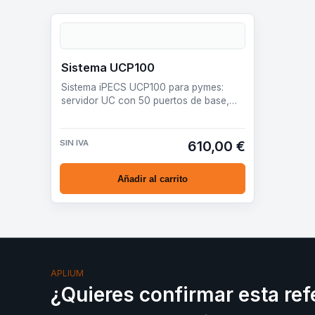
Sistema UCP100
Sistema iPECS UCP100 para pymes:
servidor UC con 50 puertos de base,
ampliable hasta 199 según licencia, voz
IP, movi…
SIN IVA
610,00 €
Añadir al carrito
APLIUM
¿Quieres confirmar esta ref