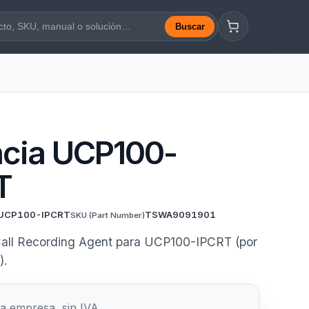
Buscar
a web
ncia UCP100-
T
UCP100-IPCRT
TSWA9091901
SKU
(Part Number)
Call Recording Agent para UCP100-IPCRT (por
).
a empresa, sin IVA