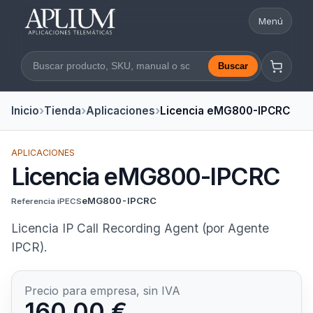
Menú
Abrir nav
Buscar
Buscar en la web
Inicio
Tienda
Aplicaciones
Licencia eMG800-IPCRC
APLICACIONES
Licencia eMG800-IPCRC
eMG800-IPCRC
Referencia iPECS
Licencia IP Call Recording Agent (por Agente
IPCR).
Precio para empresa, sin IVA
160,00 €