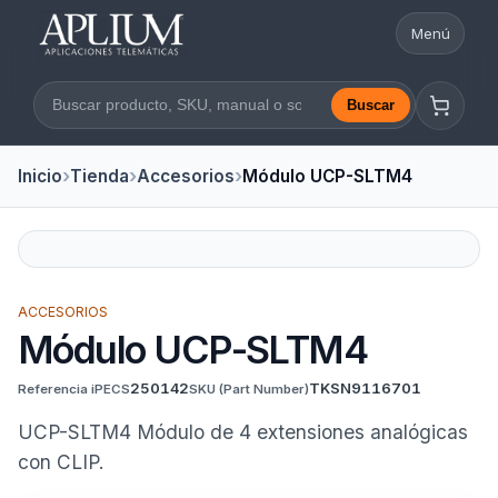
Menú
Abrir nav
Buscar
Buscar en la web
Inicio
Tienda
Accesorios
Módulo UCP-SLTM4
ACCESORIOS
Módulo UCP-SLTM4
250142
TKSN9116701
Referencia iPECS
SKU
(Part Number)
UCP-SLTM4 Módulo de 4 extensiones analógicas
con CLIP.