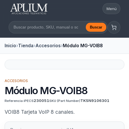
Menú
Abrir nav
Buscar
Buscar en la web
Inicio
Tienda
Accesorios
Módulo MG-VOIB8
ACCESORIOS
Módulo MG-VOIB8
230051
TKSN9106301
Referencia iPECS
SKU
(Part Number)
VOIB8 Tarjeta VoIP 8 canales.