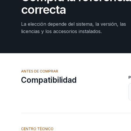
correcta
La elección depende del sistema, la versión, las
licencias y los accesorios instalados.
ANTES DE COMPRAR
P
Compatibilidad
CENTRO TÉCNICO