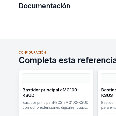
Documentación
CONFIGURACIÓN
Completa esta referenci
Bastidor principal eMG100-
Bastid
KSUD
KSUS
Bastidor principal iPECS eMG100-KSUD
Bastidor
con ocho extensiones digitales, cuatro
para emp
analógicas y crecimiento modular para
modular,