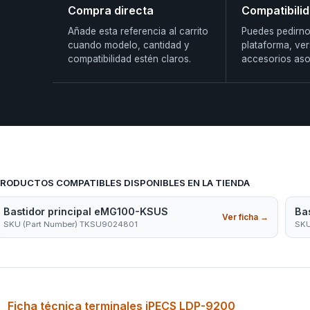
Compra directa
Compatibili
Añade esta referencia al carrito
Puedes pedirno
cuando modelo, cantidad y
plataforma, ver
compatibilidad estén claros.
accesorios aso
RODUCTOS COMPATIBLES DISPONIBLES EN LA TIENDA
Bastidor principal eMG100-KSUS
Ba
Ver ficha
→
SKU (Part Number) TKSU9024801
SKU
Ficha técnica terminales iPECS LDP-9200