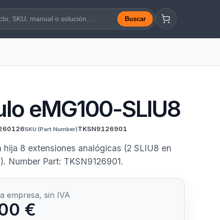
Buscar
a web
lo eMG100-SLIU8
260126
TKSN9126901
SKU
(Part Number)
a hija 8 extensiones analógicas (2 SLIU8 en
). Number Part: TKSN9126901.
a empresa, sin IVA
00 €