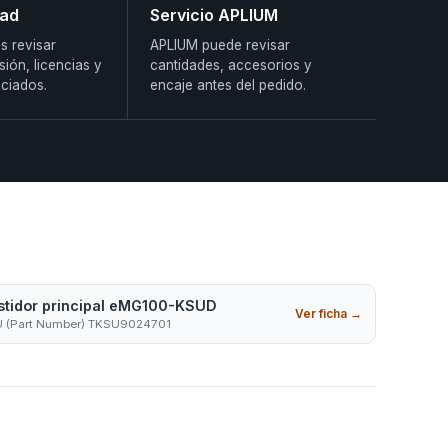
dad
Servicio APLIUM
s revisar
APLIUM puede revisar
sión, licencias y
cantidades, accesorios y
ciados.
encaje antes del pedido.
stidor principal eMG100-KSUD
Ver ficha
→
 (Part Number) TKSU9024701