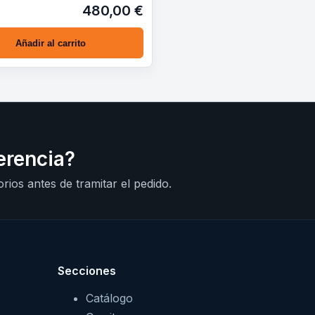
…
480,00 €
Añadir al carrito
erencia?
rios antes de tramitar el pedido.
Secciones
Catálogo