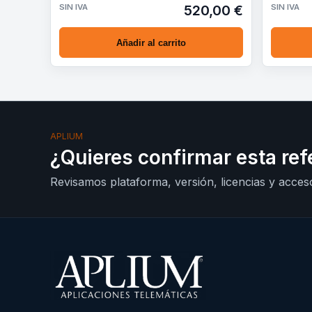
peq…
desplieg
SIN IVA
520,00 €
SIN IVA
Añadir al carrito
APLIUM
¿Quieres confirmar esta ref
Revisamos plataforma, versión, licencias y acceso