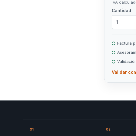
IVA calculad
Cantidad
Factura 
Asesorami
Validació
Validar com
a
01
02