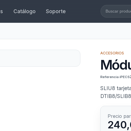
es
Catálogo
Soporte
Buscar en l
ACCESORIOS
Módu
Referencia iPECS
SLIU8 tarjet
DTIB8/SLIB8
Precio par
240,