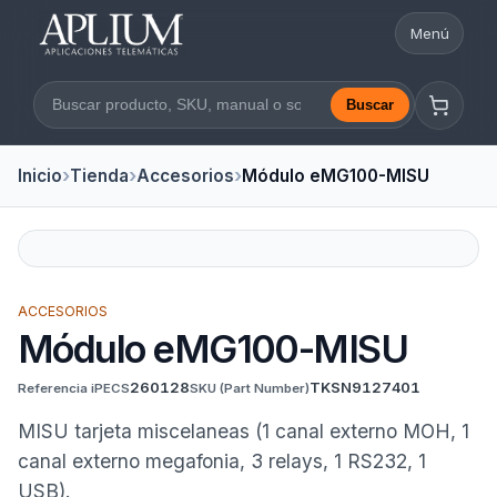
Menú
Abrir nav
Buscar
Buscar en la web
Inicio
Tienda
Accesorios
Módulo eMG100-MISU
ACCESORIOS
Módulo eMG100-MISU
260128
TKSN9127401
Referencia iPECS
SKU
(Part Number)
MISU tarjeta miscelaneas (1 canal externo MOH, 1
canal externo megafonia, 3 relays, 1 RS232, 1
USB).