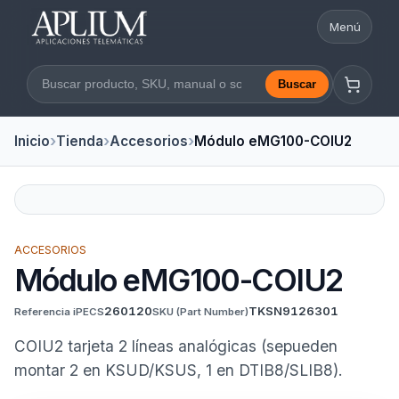
Menú
Abrir nav
Buscar
Buscar en la web
Inicio
Tienda
Accesorios
Módulo eMG100-COIU2
ACCESORIOS
Módulo eMG100-COIU2
260120
TKSN9126301
Referencia iPECS
SKU
(Part Number)
COIU2 tarjeta 2 líneas analógicas (sepueden
montar 2 en KSUD/KSUS, 1 en DTIB8/SLIB8).