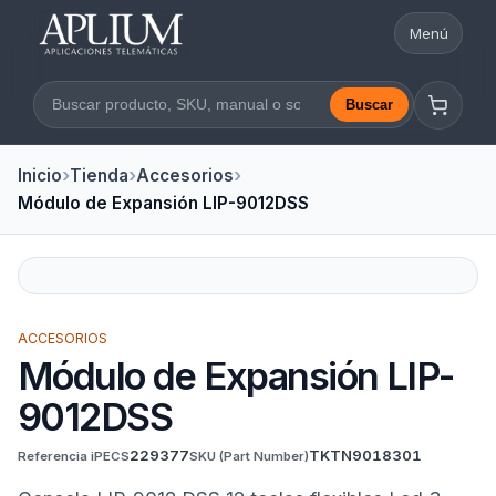
Menú
Abrir nav
Buscar
Buscar en la web
Inicio
Tienda
Accesorios
Módulo de Expansión LIP-9012DSS
ACCESORIOS
Módulo de Expansión LIP-
9012DSS
229377
TKTN9018301
Referencia iPECS
SKU
(Part Number)