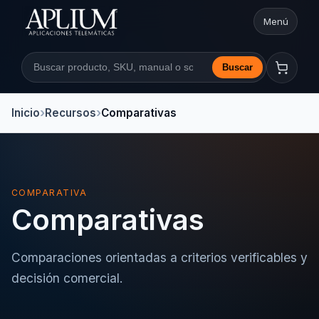
Menú
Abrir nav
Buscar
Buscar en la web
Inicio
Recursos
Comparativas
COMPARATIVA
Comparativas
Comparaciones orientadas a criterios verificables y
decisión comercial.