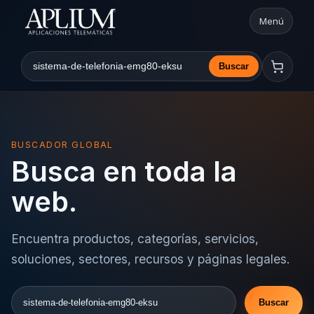
Menú
Abrir nav
Buscar
Buscar en la web
BUSCADOR GLOBAL
Busca en toda la
web.
Encuentra productos, categorías, servicios,
soluciones, sectores, recursos y páginas legales.
Buscar
Buscar