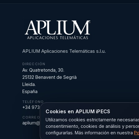
APLIUM Aplicaciones Telemáticas s.l.u.
DIRECCIÓN
Av. Quatretonda, 30.
25132 Benavent de Segrià
Lleida.
España
TELÉFONO
+34 973 18 43 43
Cookies en APLIUM iPECS
CORREO
Utilizamos cookies estrictamente necesarias 
aplium@aplium.com
consentimiento, cookies de análisis y perso
configurarlas. Más información en nuestra
Po