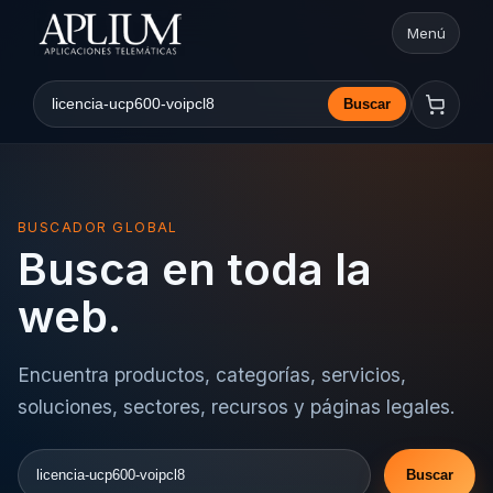
Menú
Abrir nav
Buscar
Buscar en la web
BUSCADOR GLOBAL
Busca en toda la
web.
Encuentra productos, categorías, servicios,
soluciones, sectores, recursos y páginas legales.
Buscar
Buscar