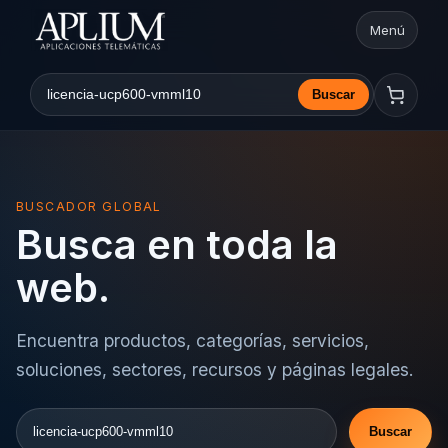
Menú
Abrir nav
Buscar
Buscar en la web
BUSCADOR GLOBAL
Busca en toda la
web.
Encuentra productos, categorías, servicios,
soluciones, sectores, recursos y páginas legales.
Buscar
Buscar