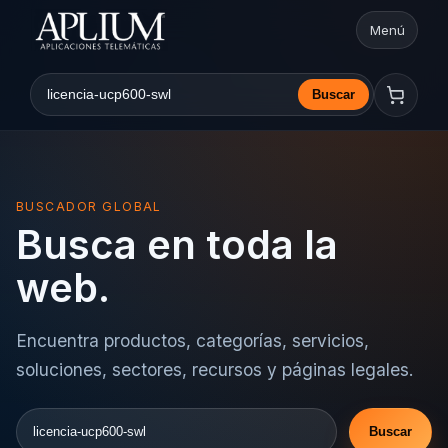
Menú
Abrir nav
Buscar
Buscar en la web
BUSCADOR GLOBAL
Busca en toda la
web.
Encuentra productos, categorías, servicios,
soluciones, sectores, recursos y páginas legales.
Buscar
Buscar