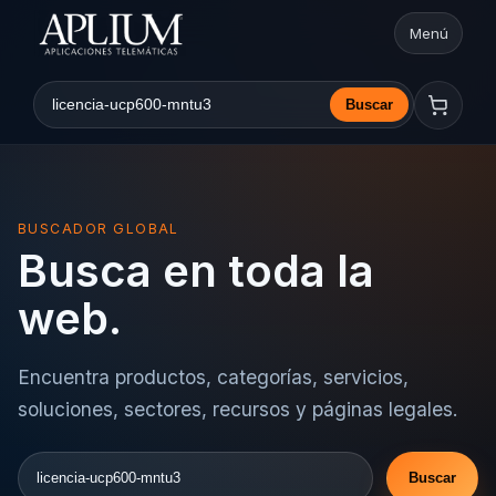
Menú
Abrir nav
Buscar
Buscar en la web
BUSCADOR GLOBAL
Busca en toda la
web.
Encuentra productos, categorías, servicios,
soluciones, sectores, recursos y páginas legales.
Buscar
Buscar