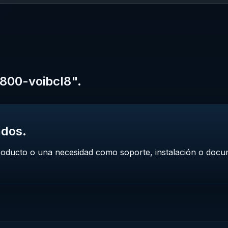
g800-voibcl8".
ados.
roducto o una necesidad como soporte, instalación o docu