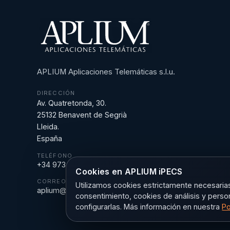
APLIUM Aplicaciones Telemáticas s.l.u.
DIRECCIÓN
Av. Quatretonda, 30.
25132 Benavent de Segrià
Lleida.
España
TELÉFONO
+34 973 18 43 43
Cookies en APLIUM iPECS
CORREO
Utilizamos cookies estrictamente necesarias 
aplium@aplium.com
consentimiento, cookies de análisis y perso
configurarlas. Más información en nuestra
Po